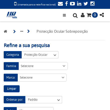
(chamada para a rede fixa nacional)
0
Protecção Ocular Sobreposição
Refine a sua pesquisa
Categoria
Família
Selecione
Marca:
Selecione
Limpar
Ordenar por: