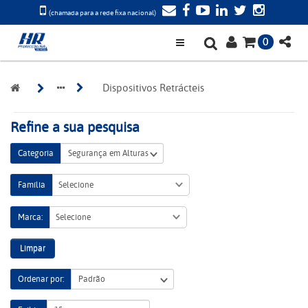
(chamada para a rede fixa nacional)
0
Dispositivos Retrácteis
Refine a sua pesquisa
Categoria
Família
Selecione
Marca:
Selecione
Limpar
Ordenar por: