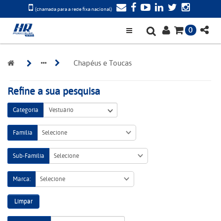
(chamada para a rede fixa nacional)
0
Chapéus e Toucas
Refine a sua pesquisa
Categoria
Família
Selecione
Sub-Família
Selecione
Marca:
Selecione
Limpar