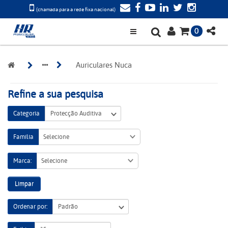
(chamada para a rede fixa nacional)
0
Auriculares Nuca
Refine a sua pesquisa
Categoria
Família
Selecione
Marca:
Selecione
Limpar
Ordenar por: