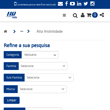
(chamada para a rede fixa nacional)
0
Alta Visibilidade
Refine a sua pesquisa
Categoria
Família
Selecione
Sub-Família
Selecione
Marca:
Selecione
Limpar