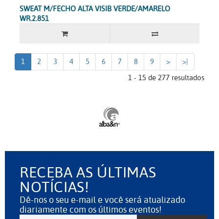
SWEAT M/FECHO ALTA VISIB VERDE/AMARELO
WR.2.851
1
2
3
4
5
6
7
8
9
>
>|
1 - 15 de 277 resultados
RECEBA AS ÚLTIMAS
NOTÍCIAS!
Dê-nos o seu e-mail e você será atualizado
diariamente com os últimos eventos!