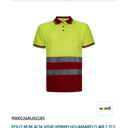
9000126AU02185
POLO M/M ALTA VISIB VERMELHO/AMARELO WR.2.312