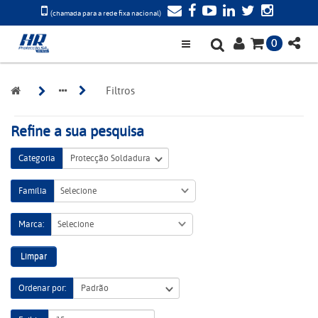
(chamada para a rede fixa nacional)
0
Filtros
Refine a sua pesquisa
Categoria
Família
Selecione
Marca:
Selecione
Limpar
Ordenar por: