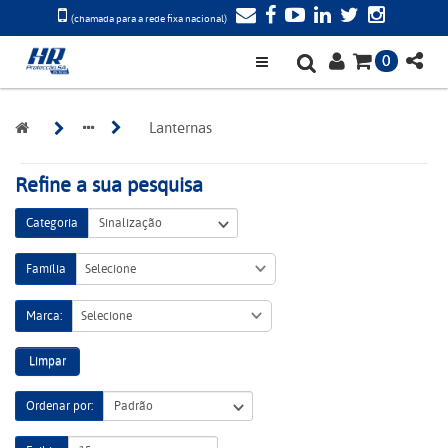
(chamada para a rede fixa nacional)
0
Lanternas
Refine a sua pesquisa
Categoria
Família
Selecione
Marca:
Selecione
Limpar
Ordenar por: