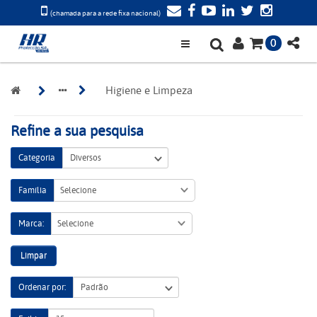
(chamada para a rede fixa nacional)
0
Higiene e Limpeza
Refine a sua pesquisa
Categoria
Família
Selecione
Marca:
Selecione
Limpar
Ordenar por: