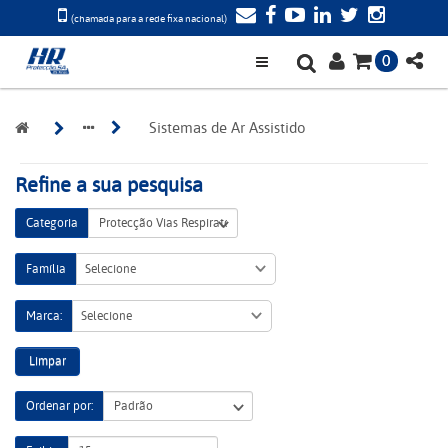
(chamada para a rede fixa nacional)
0
Sistemas de Ar Assistido
Refine a sua pesquisa
Categoria
Família
Selecione
Marca:
Selecione
Limpar
Ordenar por: