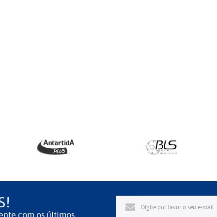
S!
ente com os últimos