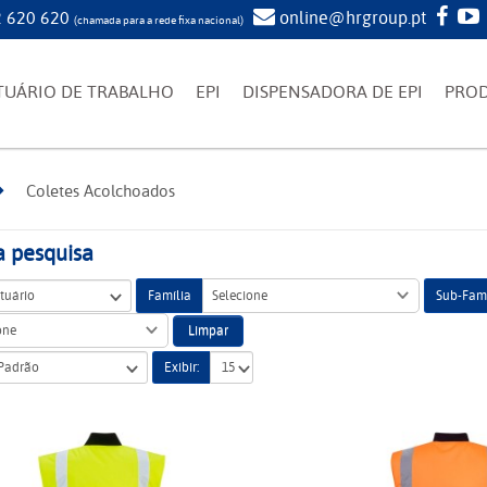
 620 620
online@hrgroup.pt
(chamada para a rede fixa nacional)
TUÁRIO DE TRABALHO
EPI
DISPENSADORA DE EPI
PRO
Coletes Acolchoados
a pesquisa
Família
Selecione
Sub-Famí
Limpar
one
Exibir: