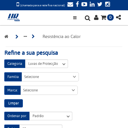
(chamada para a rede fixa nacional)
0
Resistência ao Calor
Refine a sua pesquisa
Categoria
Família
Selecione
Marca:
Selecione
Limpar
Ordenar por: