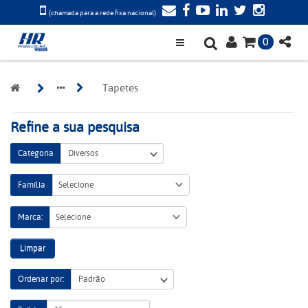
(chamada para a rede fixa nacional)
0
Tapetes
Refine a sua pesquisa
Categoria
Família
Selecione
Marca:
Selecione
Limpar
Ordenar por: