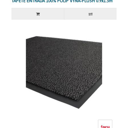
TAPETE ENTRADA 100% POLIP VYNA-PLUSH 0.9x1.5m "